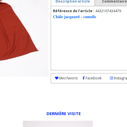
Description article
Commentaires
Référence de l'article :
4432107434479
Châle jacquard - camelle
Mes favoris
Facebook
İnstagr
DERNIÈRE VISITE