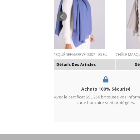
É SEFAMERVE 0007 - BLEU
CHÂLE MASQUÉ SEFAMERVE 0006 - CRÈME
CHÂ
tails Des Articles
Détails Des Articles
Achats 100% Sécurisé
Avec le certificat SSL 256 bit toutes vos infor
carte bancaire sont protégées.