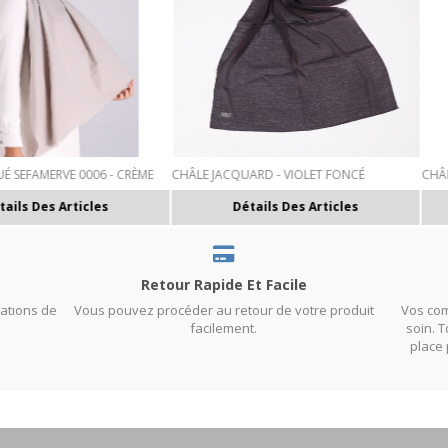
LE JACQUARD - VIOLET FONCÉ
CHÂLE MASQUÉ SEFAMERVE 0009 - VIOL
Détails Des Articles
Détails Des Articles
Retour Rapide Et Facile
matıons de
Vous pouvez procéder au retour de votre produit
Vos com
facilement.
soin. 
place 