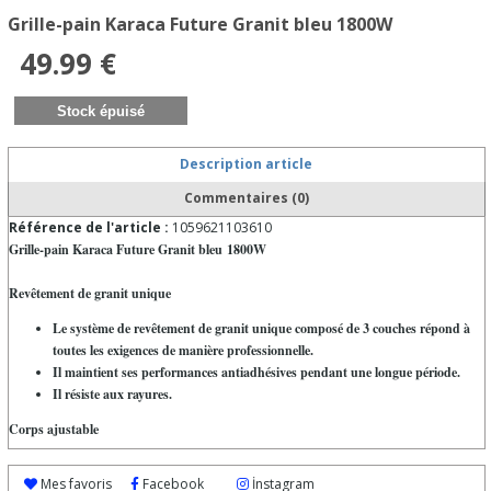
Grille-pain Karaca Future Granit bleu 1800W
49.99 €
Description article
Commentaires (0)
Référence de l'article :
1059621103610
Grille-pain Karaca Future Granit bleu 1800W
Revêtement de granit unique
Le système de revêtement de granit unique composé de 3 couches répond à
toutes les exigences de manière professionnelle.
Il maintient ses performances antiadhésives pendant une longue période.
Il résiste aux rayures.
Corps ajustable
Vous pouvez cuire vos pains aux œufs, sandwichs épais, gratin de sauce
Mes favoris
Facebook
İnstagram
béchamel et bien d'autres choses, grâce à l'effet four.