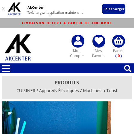
AkCenter
X
Télécharger
Téléchargez l'application maintenant
LIVRAISON OFFERT A PARTIR DE 300EUROS
Mon
Mes
Panier
Compte
Favoris
(
0
)
PRODUITS
CUISINER
/
Appareils Éléctriques
/
Machines à Toast