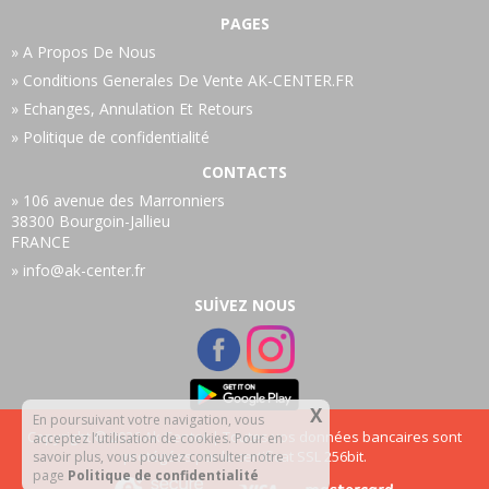
Taille approximative de la plaque: 29x22 cm
PAGES
A Propos De Nous
Conditions Generales De Vente AK-CENTER.FR
Echanges, Annulation Et Retours
Politique de confidentialité
CONTACTS
106 avenue des Marronniers
38300 Bourgoin-Jallieu
FRANCE
info@ak-center.fr
SUİVEZ NOUS
X
En poursuivant votre navigation, vous
Copyright © 2026 Ak Center | Toutes vos données bancaires sont
acceptez l’utilisation de cookies. Pour en
protégées par le certificat SSL 256bit.
savoir plus, vous pouvez consulter notre
page
Politique de confidentialité