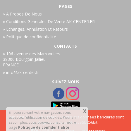
PAGES
A Propos De Nous
Conditions Generales De Vente AK-CENTER.FR
Echanges, Annulation Et Retours
Politique de confidentialité
CONTACTS
106 avenue des Marronniers
38300 Bourgoin-Jallieu
FRANCE
info@ak-center.fr
SUİVEZ NOUS
X
En poursuivant votre navigation, vous
Copyright © 2026 Ak Center | Toutes vos données bancaires sont
acceptez l’utilisation de cookies. Pour en
protégées par le certificat SSL 256bit.
savoir plus, vous pouvez consulter notre
page
Politique de confidentialité