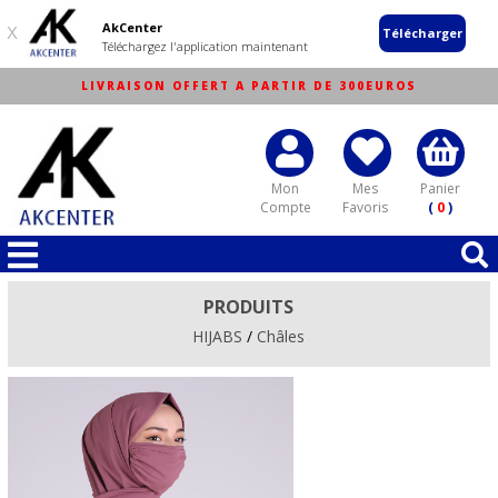
AkCenter
X
Télécharger
Téléchargez l'application maintenant
LIVRAISON OFFERT A PARTIR DE 300EUROS
Mon
Mes
Panier
Compte
Favoris
(
0
)
PRODUITS
HIJABS
/
Châles