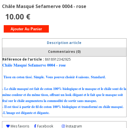
Châle Masqué Sefamerve 0004 - rose
10.00 €
Description article
Commentaires (0)
Référence de l'article :
8618912342925
Châle Masqué Sefamerve 0004 - rose
Tissu en coton tissé. Simple. Vous pouvez choisir 4 saisons. Standard.
- Le châle masqué est fait de coton 100% biologique et le masque et le châle sont de la
même couleur et du même tissu, offrant un look élégant et le fait que le masque soit
fixé sur le châle augmentera la commodité de sortir sans masque.
- Il est tissé à partir de fil de coton 100% biologique et transformé en châle masqué.
-L'image est élégante et élégante.
-Il convient à une utilisation en toutes saisons.
Le produit est breveté.
Mes favoris
Facebook
İnstagram