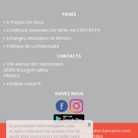
PAGES
A Propos De Nous
Conditions Generales De Vente AK-CENTER.FR
Echanges, Annulation Et Retours
Politique de confidentialité
CONTACTS
106 avenue des Marronniers
38300 Bourgoin-Jallieu
FRANCE
info@ak-center.fr
SUİVEZ NOUS
X
En poursuivant votre navigation, vous
Copyright © 2026 Ak Center | Toutes vos données bancaires sont
acceptez l’utilisation de cookies. Pour en
protégées par le certificat SSL 256bit.
savoir plus, vous pouvez consulter notre