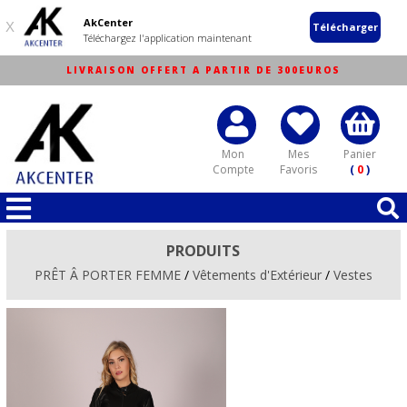
AkCenter
X
Télécharger
Téléchargez l'application maintenant
LIVRAISON OFFERT A PARTIR DE 300EUROS
Mon
Mes
Panier
Compte
Favoris
(
0
)
PRODUITS
PRÊT Â PORTER FEMME
/
Vêtements d'Extérieur
/
Vestes